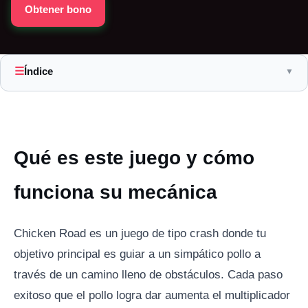
Obtener bono
☰
Índice
▼
Qué es este juego y cómo
funciona su mecánica
Chicken Road es un juego de tipo crash donde tu
objetivo principal es guiar a un simpático pollo a
través de un camino lleno de obstáculos. Cada paso
exitoso que el pollo logra dar aumenta el multiplicador