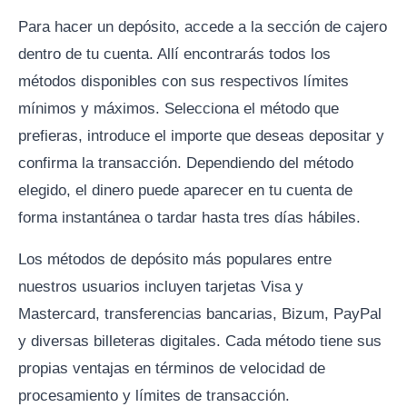
Para hacer un depósito, accede a la sección de cajero
dentro de tu cuenta. Allí encontrarás todos los
métodos disponibles con sus respectivos límites
mínimos y máximos. Selecciona el método que
prefieras, introduce el importe que deseas depositar y
confirma la transacción. Dependiendo del método
elegido, el dinero puede aparecer en tu cuenta de
forma instantánea o tardar hasta tres días hábiles.
Los métodos de depósito más populares entre
nuestros usuarios incluyen tarjetas Visa y
Mastercard, transferencias bancarias, Bizum, PayPal
y diversas billeteras digitales. Cada método tiene sus
propias ventajas en términos de velocidad de
procesamiento y límites de transacción.