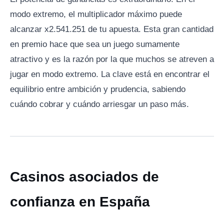
modo extremo, el multiplicador máximo puede
alcanzar x2.541.251 de tu apuesta. Esta gran cantidad
en premio hace que sea un juego sumamente
atractivo y es la razón por la que muchos se atreven a
jugar en modo extremo. La clave está en encontrar el
equilibrio entre ambición y prudencia, sabiendo
cuándo cobrar y cuándo arriesgar un paso más.
Casinos asociados de
confianza en España