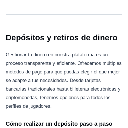
Depósitos y retiros de dinero
Gestionar tu dinero en nuestra plataforma es un
proceso transparente y eficiente. Ofrecemos múltiples
métodos de pago para que puedas elegir el que mejor
se adapte a tus necesidades. Desde tarjetas
bancarias tradicionales hasta billeteras electrónicas y
criptomonedas, tenemos opciones para todos los
perfiles de jugadores.
Cómo realizar un depósito paso a paso