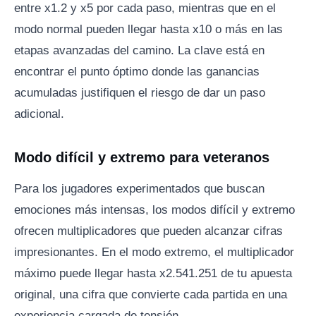
entre x1.2 y x5 por cada paso, mientras que en el
modo normal pueden llegar hasta x10 o más en las
etapas avanzadas del camino. La clave está en
encontrar el punto óptimo donde las ganancias
acumuladas justifiquen el riesgo de dar un paso
adicional.
Modo difícil y extremo para veteranos
Para los jugadores experimentados que buscan
emociones más intensas, los modos difícil y extremo
ofrecen multiplicadores que pueden alcanzar cifras
impresionantes. En el modo extremo, el multiplicador
máximo puede llegar hasta x2.541.251 de tu apuesta
original, una cifra que convierte cada partida en una
experiencia cargada de tensión.