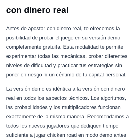
con dinero real
Antes de apostar con dinero real, te ofrecemos la
posibilidad de probar el juego en su versión demo
completamente gratuita. Esta modalidad te permite
experimentar todas las mecánicas, probar diferentes
niveles de dificultad y practicar tus estrategias sin
poner en riesgo ni un céntimo de tu capital personal.
La versión demo es idéntica a la versión con dinero
real en todos los aspectos técnicos. Los algoritmos,
las probabilidades y los multiplicadores funcionan
exactamente de la misma manera. Recomendamos a
todos los nuevos jugadores que dediquen tiempo
suficiente a jugar chicken road en modo demo antes