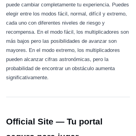
puede cambiar completamente tu experiencia. Puedes
elegir entre los modos fácil, normal, difícil y extremo,
cada uno con diferentes niveles de riesgo y
recompensa. En el modo fácil, los multiplicadores son
más bajos pero las posibilidades de avanzar son
mayores. En el modo extremo, los multiplicadores
pueden alcanzar cifras astronómicas, pero la
probabilidad de encontrar un obstáculo aumenta
significativamente.
Official Site — Tu portal