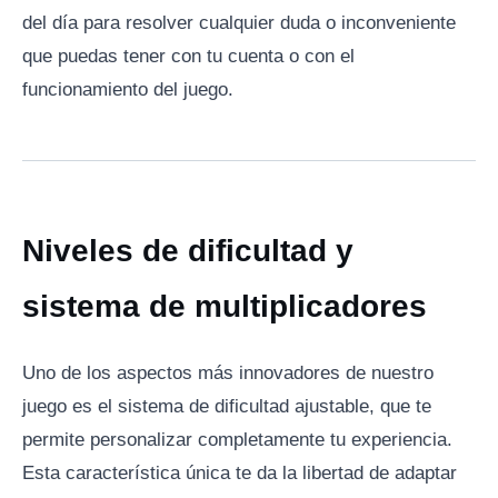
del día para resolver cualquier duda o inconveniente
que puedas tener con tu cuenta o con el
funcionamiento del juego.
Niveles de dificultad y
sistema de multiplicadores
Uno de los aspectos más innovadores de nuestro
juego es el sistema de dificultad ajustable, que te
permite personalizar completamente tu experiencia.
Esta característica única te da la libertad de adaptar