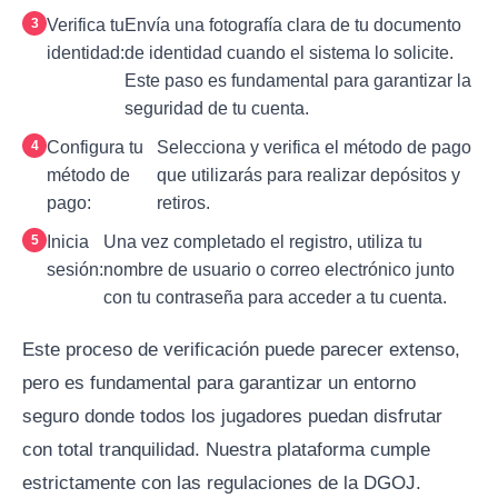
Verifica tu
Envía una fotografía clara de tu documento
identidad:
de identidad cuando el sistema lo solicite.
Este paso es fundamental para garantizar la
seguridad de tu cuenta.
Configura tu
Selecciona y verifica el método de pago
método de
que utilizarás para realizar depósitos y
pago:
retiros.
Inicia
Una vez completado el registro, utiliza tu
sesión:
nombre de usuario o correo electrónico junto
con tu contraseña para acceder a tu cuenta.
Este proceso de verificación puede parecer extenso,
pero es fundamental para garantizar un entorno
seguro donde todos los jugadores puedan disfrutar
con total tranquilidad. Nuestra plataforma cumple
estrictamente con las regulaciones de la DGOJ.